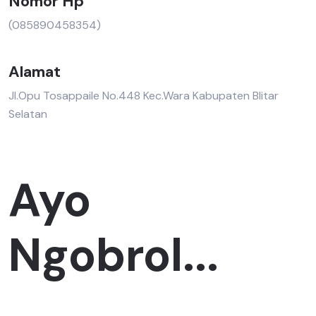
Nomor Hp
(085890458354)
Alamat
Jl.Opu Tosappaile No.448 Kec.Wara Kabupaten Blitar
Selatan
Ayo
Ngobrol...