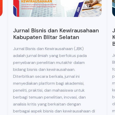
Jurnal Bisnis dan Kewirausahaan
J
Kabupaten Blitar Selatan
K
B
Jurnal Bisnis dan Kewirausahaan (JBK)
J
adalah jurnal ilmiah yang berfokus pada
B
penyebaran penelitian mutakhir dalam
f
bidang bisnis dan kewirausahaan.
p
Diterbitkan secara berkala, jurnal ini
m
menyediakan platform bagi akademisi,
k
peneliti, praktisi, dan mahasiswa untuk
b
berbagi temuan penelitian, inovasi, dan
d
analisis kritis yang berkaitan dengan
m
berbagai aspek bisnis dan kewirausahaan di