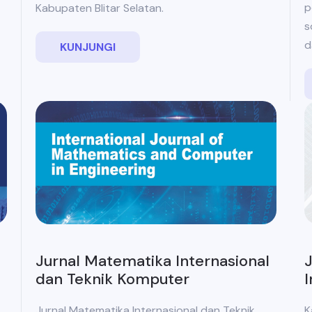
p
Kabupaten Blitar Selatan.
s
d
KUNJUNGI
J
Jurnal Matematika Internasional
I
dan Teknik Komputer
K
Jurnal Matematika Internasional dan Teknik