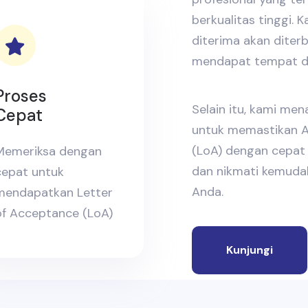
berkualitas tinggi.
diterima akan diter
mendapat tempat di 
Proses
Selain itu, kami me
Cepat
untuk memastikan A
(LoA) dengan cepat 
Memeriksa dengan
dan nikmati kemudah
cepat untuk
Anda.
mendapatkan Letter
of Acceptance (LoA)
Kunjungi