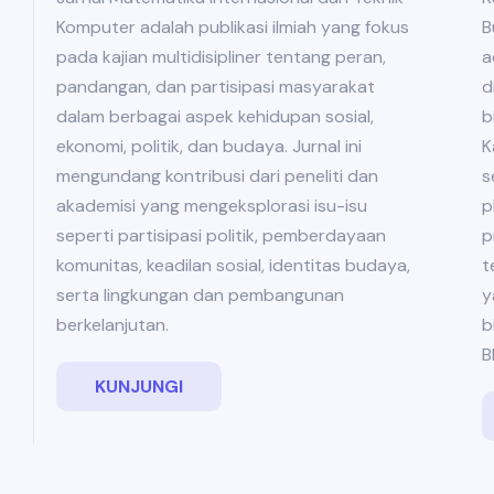
B
Komputer adalah publikasi ilmiah yang fokus
a
pada kajian multidisipliner tentang peran,
d
pandangan, dan partisipasi masyarakat
b
dalam berbagai aspek kehidupan sosial,
K
ekonomi, politik, dan budaya. Jurnal ini
s
mengundang kontribusi dari peneliti dan
p
akademisi yang mengeksplorasi isu-isu
p
seperti partisipasi politik, pemberdayaan
t
komunitas, keadilan sosial, identitas budaya,
y
serta lingkungan dan pembangunan
b
berkelanjutan.
B
KUNJUNGI