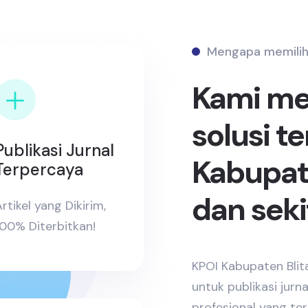
Mengapa memilih
Kami m
solusi t
Publikasi Jurnal
Kabupate
Terpercaya
dan seki
rtikel yang Dikirim,
100% Diterbitkan!
KPOI Kabupaten Blita
untuk publikasi jurn
profesional yang te