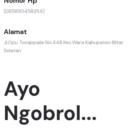
Nomor Hp
(085890458354)
Alamat
Jl.Opu Tosappaile No.448 Kec.Wara Kabupaten Blitar
Selatan
Ayo
Ngobrol...